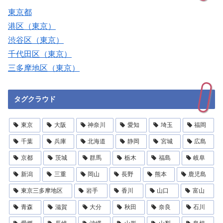
東京都
港区（東京）
渋谷区（東京）
千代田区（東京）
三多摩地区（東京）
タグクラウド
東京
大阪
神奈川
愛知
埼玉
福岡
千葉
兵庫
北海道
静岡
宮城
広島
京都
茨城
群馬
栃木
福島
岐阜
新潟
三重
岡山
長野
熊本
鹿児島
東京三多摩地区
岩手
香川
山口
富山
青森
滋賀
大分
秋田
奈良
石川