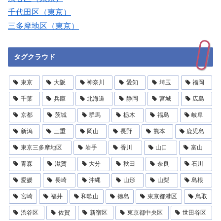
千代田区（東京）
三多摩地区（東京）
タグクラウド
東京
大阪
神奈川
愛知
埼玉
福岡
千葉
兵庫
北海道
静岡
宮城
広島
京都
茨城
群馬
栃木
福島
岐阜
新潟
三重
岡山
長野
熊本
鹿児島
東京三多摩地区
岩手
香川
山口
富山
青森
滋賀
大分
秋田
奈良
石川
愛媛
長崎
沖縄
山形
山梨
島根
宮崎
福井
和歌山
徳島
東京都港区
鳥取
渋谷区
佐賀
新宿区
東京都中央区
世田谷区