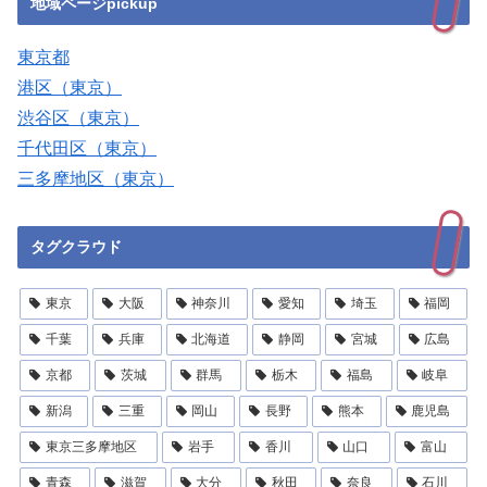
地域ページpickup
東京都
港区（東京）
渋谷区（東京）
千代田区（東京）
三多摩地区（東京）
タグクラウド
東京
大阪
神奈川
愛知
埼玉
福岡
千葉
兵庫
北海道
静岡
宮城
広島
京都
茨城
群馬
栃木
福島
岐阜
新潟
三重
岡山
長野
熊本
鹿児島
東京三多摩地区
岩手
香川
山口
富山
青森
滋賀
大分
秋田
奈良
石川