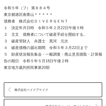
令和５年（フ） 第８８４号
東京都港区南青山＊＊＊＊＊
債務者 株式会社ＤＩＶＥＲＧＥＮＴ
１ 決定年月日時 令和５年２月22日午後５時
２ 主文 債務者について破産手続を開始する。
３ 破産管財人 弁護士 黒河 元次
４ 破産債権の届出期間 令和５年３月22日まで
５ 財産状況報告集会・一般調査・廃止意見聴取・計算報
告の期日 令和５年５月18日午後２時
東京地方裁判所民事第20部
株式会社ベイクアケイク