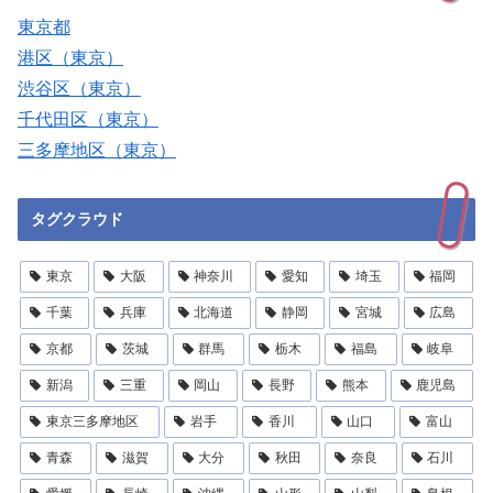
東京都
港区（東京）
渋谷区（東京）
千代田区（東京）
三多摩地区（東京）
タグクラウド
東京
大阪
神奈川
愛知
埼玉
福岡
千葉
兵庫
北海道
静岡
宮城
広島
京都
茨城
群馬
栃木
福島
岐阜
新潟
三重
岡山
長野
熊本
鹿児島
東京三多摩地区
岩手
香川
山口
富山
青森
滋賀
大分
秋田
奈良
石川