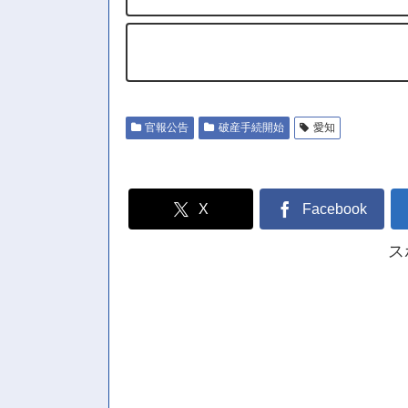
官報公告
破産手続開始
愛知
X
Facebook
ス