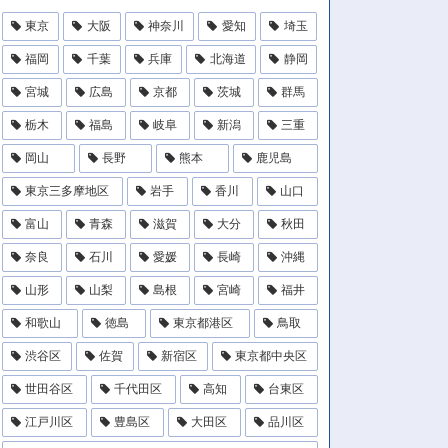
東京
大阪
神奈川
愛知
埼玉
福岡
千葉
兵庫
北海道
静岡
宮城
広島
京都
茨城
群馬
栃木
福島
岐阜
新潟
三重
岡山
長野
熊本
鹿児島
東京三多摩地区
岩手
香川
山口
富山
青森
滋賀
大分
秋田
奈良
石川
愛媛
長崎
沖縄
山形
山梨
島根
宮崎
福井
和歌山
徳島
東京都港区
鳥取
渋谷区
佐賀
新宿区
東京都中央区
世田谷区
千代田区
高知
台東区
江戸川区
豊島区
大田区
品川区