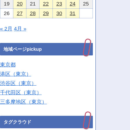
19
20
21
22
23
24
25
26
27
28
29
30
31
« 2月
4月 »
地域ページpickup
東京都
港区（東京）
渋谷区（東京）
千代田区（東京）
三多摩地区（東京）
タグクラウド