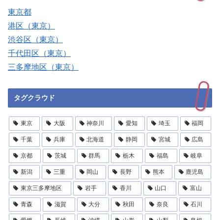
東京都
港区（東京）
渋谷区（東京）
千代田区（東京）
三多摩地区（東京）
タグクラウド
東京
大阪
神奈川
愛知
埼玉
福岡
千葉
兵庫
北海道
静岡
宮城
広島
京都
茨城
群馬
栃木
福島
岐阜
新潟
三重
岡山
長野
熊本
鹿児島
東京三多摩地区
岩手
香川
山口
富山
青森
滋賀
大分
秋田
奈良
石川