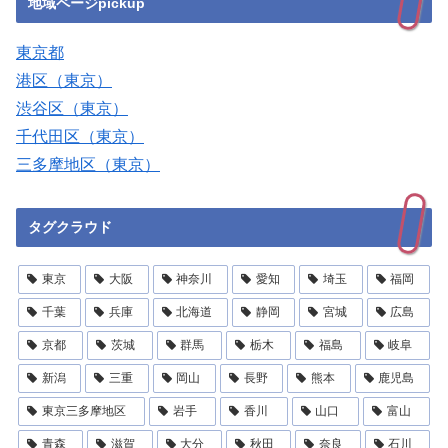
地域ページpickup
東京都
港区（東京）
渋谷区（東京）
千代田区（東京）
三多摩地区（東京）
タグクラウド
東京
大阪
神奈川
愛知
埼玉
福岡
千葉
兵庫
北海道
静岡
宮城
広島
京都
茨城
群馬
栃木
福島
岐阜
新潟
三重
岡山
長野
熊本
鹿児島
東京三多摩地区
岩手
香川
山口
富山
青森
滋賀
大分
秋田
奈良
石川