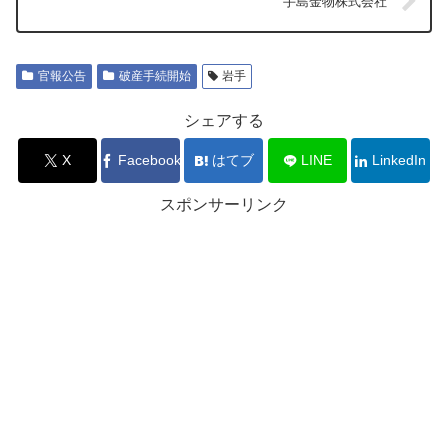
手島金物株式会社
官報公告
破産手続開始
岩手
シェアする
X
Facebook
はてブ
LINE
LinkedIn
スポンサーリンク