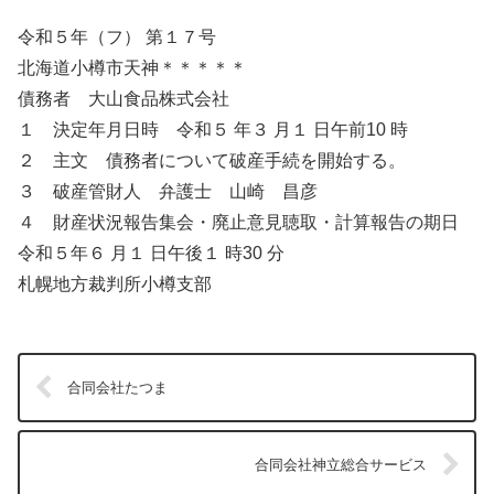
令和５年（フ） 第１７号
北海道小樽市天神＊＊＊＊＊
債務者 大山食品株式会社
１ 決定年月日時 令和５ 年３ 月１ 日午前10 時
２ 主文 債務者について破産手続を開始する。
３ 破産管財人 弁護士 山崎 昌彦
４ 財産状況報告集会・廃止意見聴取・計算報告の期日
令和５年６ 月１ 日午後１ 時30 分
札幌地方裁判所小樽支部
合同会社たつま
合同会社神立総合サービス