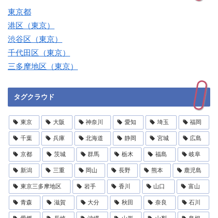
東京都
港区（東京）
渋谷区（東京）
千代田区（東京）
三多摩地区（東京）
タグクラウド
東京
大阪
神奈川
愛知
埼玉
福岡
千葉
兵庫
北海道
静岡
宮城
広島
京都
茨城
群馬
栃木
福島
岐阜
新潟
三重
岡山
長野
熊本
鹿児島
東京三多摩地区
岩手
香川
山口
富山
青森
滋賀
大分
秋田
奈良
石川