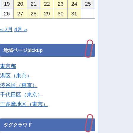
19
20
21
22
23
24
25
26
27
28
29
30
31
« 2月
4月 »
地域ページpickup
東京都
港区（東京）
渋谷区（東京）
千代田区（東京）
三多摩地区（東京）
タグクラウド