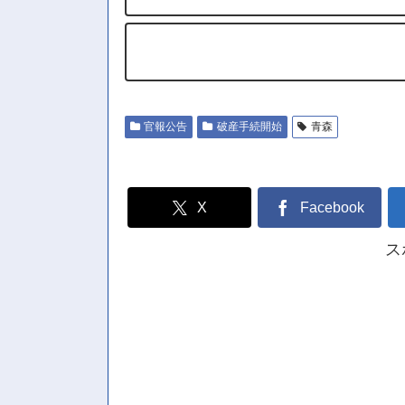
官報公告
破産手続開始
青森
X
Facebook
ス