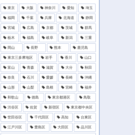
東京
大阪
神奈川
愛知
埼玉
福岡
千葉
兵庫
北海道
静岡
宮城
広島
京都
茨城
群馬
栃木
福島
岐阜
新潟
三重
岡山
長野
熊本
鹿児島
東京三多摩地区
岩手
香川
山口
富山
青森
滋賀
大分
秋田
奈良
石川
愛媛
長崎
沖縄
山形
山梨
島根
宮崎
福井
和歌山
徳島
東京都港区
鳥取
渋谷区
佐賀
新宿区
東京都中央区
世田谷区
千代田区
高知
台東区
江戸川区
豊島区
大田区
品川区