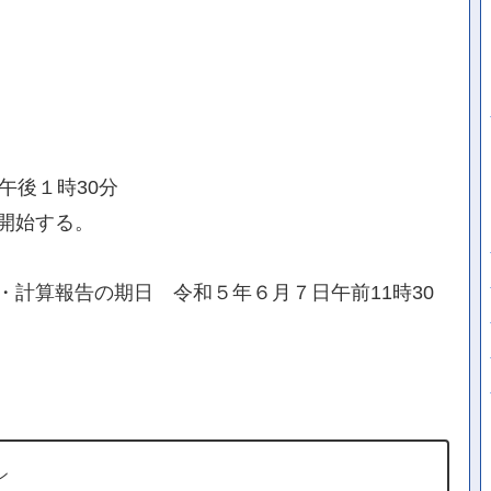
午後１時30分
開始する。
計算報告の期日 令和５年６月７日午前11時30
ン