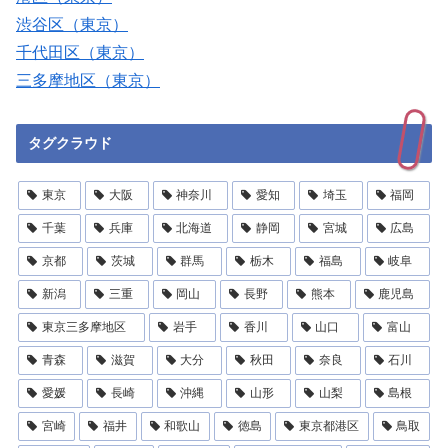
渋谷区（東京）
千代田区（東京）
三多摩地区（東京）
タグクラウド
東京
大阪
神奈川
愛知
埼玉
福岡
千葉
兵庫
北海道
静岡
宮城
広島
京都
茨城
群馬
栃木
福島
岐阜
新潟
三重
岡山
長野
熊本
鹿児島
東京三多摩地区
岩手
香川
山口
富山
青森
滋賀
大分
秋田
奈良
石川
愛媛
長崎
沖縄
山形
山梨
島根
宮崎
福井
和歌山
徳島
東京都港区
鳥取