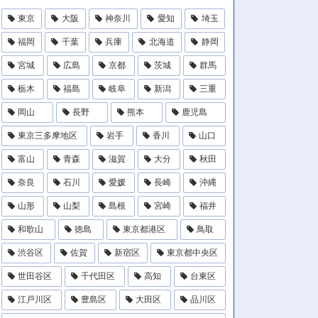
東京
大阪
神奈川
愛知
埼玉
福岡
千葉
兵庫
北海道
静岡
宮城
広島
京都
茨城
群馬
栃木
福島
岐阜
新潟
三重
岡山
長野
熊本
鹿児島
東京三多摩地区
岩手
香川
山口
富山
青森
滋賀
大分
秋田
奈良
石川
愛媛
長崎
沖縄
山形
山梨
島根
宮崎
福井
和歌山
徳島
東京都港区
鳥取
渋谷区
佐賀
新宿区
東京都中央区
世田谷区
千代田区
高知
台東区
江戸川区
豊島区
大田区
品川区