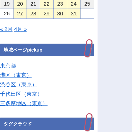
19
20
21
22
23
24
25
26
27
28
29
30
31
« 2月
4月 »
地域ページpickup
東京都
港区（東京）
渋谷区（東京）
千代田区（東京）
三多摩地区（東京）
タグクラウド