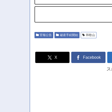
官報公告
破産手続開始
和歌山
X
Facebook
ス