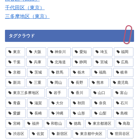
千代田区（東京）
三多摩地区（東京）
タグクラウド
東京
大阪
神奈川
愛知
埼玉
福岡
千葉
兵庫
北海道
静岡
宮城
広島
京都
茨城
群馬
栃木
福島
岐阜
新潟
三重
岡山
長野
熊本
鹿児島
東京三多摩地区
岩手
香川
山口
富山
青森
滋賀
大分
秋田
奈良
石川
愛媛
長崎
沖縄
山形
山梨
島根
宮崎
福井
和歌山
徳島
東京都港区
鳥取
渋谷区
佐賀
新宿区
東京都中央区
世田谷区