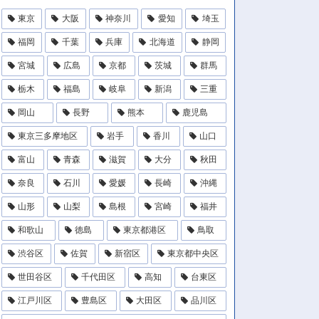
東京
大阪
神奈川
愛知
埼玉
福岡
千葉
兵庫
北海道
静岡
宮城
広島
京都
茨城
群馬
栃木
福島
岐阜
新潟
三重
岡山
長野
熊本
鹿児島
東京三多摩地区
岩手
香川
山口
富山
青森
滋賀
大分
秋田
奈良
石川
愛媛
長崎
沖縄
山形
山梨
島根
宮崎
福井
和歌山
徳島
東京都港区
鳥取
渋谷区
佐賀
新宿区
東京都中央区
世田谷区
千代田区
高知
台東区
江戸川区
豊島区
大田区
品川区