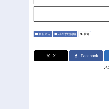
官報公告
破産手続開始
愛知
X
Facebook
ス