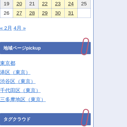
19
20
21
22
23
24
25
26
27
28
29
30
31
« 2月
4月 »
地域ページpickup
東京都
港区（東京）
渋谷区（東京）
千代田区（東京）
三多摩地区（東京）
タグクラウド