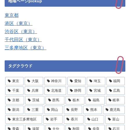
地域ページpickup
東京都
港区（東京）
渋谷区（東京）
千代田区（東京）
三多摩地区（東京）
タグクラウド
東京
大阪
神奈川
愛知
埼玉
福岡
千葉
兵庫
北海道
静岡
宮城
広島
京都
茨城
群馬
栃木
福島
岐阜
新潟
三重
岡山
長野
熊本
鹿児島
東京三多摩地区
岩手
香川
山口
富山
青森
滋賀
大分
秋田
奈良
石川