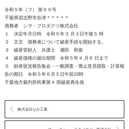
令和５年（フ） 第９９号
千葉県習志野市谷津＊＊＊＊＊
債務者 シマ・プロダクツ株式会社
１ 決定年月日時 令和５年３ 月３日午後５ 時
２ 主文 債務者について破産手続を開始する。
３ 破産管財人 弁護士 瀬田 和俊
４ 破産債権の届出期間 令和５年４ 月６ 日まで
５ 財産状況報告集会・一般調査・廃止意見聴取・計算報
告の期日 令和５年６月５日午前10時
千葉地方裁判所民事第４ 部破産再生係
株式会社なか工業