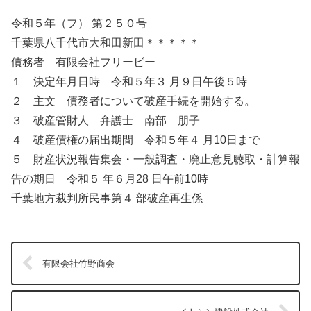
令和５年（フ） 第２５０号
千葉県八千代市大和田新田＊＊＊＊＊
債務者 有限会社フリービー
１ 決定年月日時 令和５年３ 月９日午後５時
２ 主文 債務者について破産手続を開始する。
３ 破産管財人 弁護士 南部 朋子
４ 破産債権の届出期間 令和５年４ 月10日まで
５ 財産状況報告集会・一般調査・廃止意見聴取・計算報
告の期日 令和５ 年６月28 日午前10時
千葉地方裁判所民事第４ 部破産再生係
有限会社竹野商会