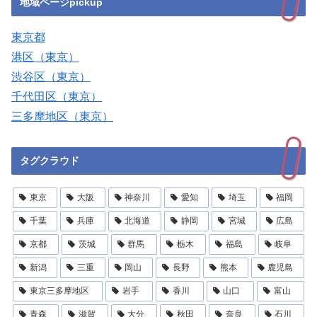
地域ページpickup
東京都
港区（東京）
渋谷区（東京）
千代田区（東京）
三多摩地区（東京）
タグクラウド
東京
大阪
神奈川
愛知
埼玉
福岡
千葉
兵庫
北海道
静岡
宮城
広島
京都
茨城
群馬
栃木
福島
岐阜
新潟
三重
岡山
長野
熊本
鹿児島
東京三多摩地区
岩手
香川
山口
富山
青森
滋賀
大分
秋田
奈良
石川