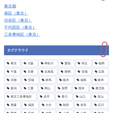
東京都
港区（東京）
渋谷区（東京）
千代田区（東京）
三多摩地区（東京）
タグクラウド
東京
大阪
神奈川
愛知
埼玉
福岡
千葉
兵庫
北海道
静岡
宮城
広島
京都
茨城
群馬
栃木
福島
岐阜
新潟
三重
岡山
長野
熊本
鹿児島
東京三多摩地区
岩手
香川
山口
富山
青森
滋賀
大分
秋田
奈良
石川