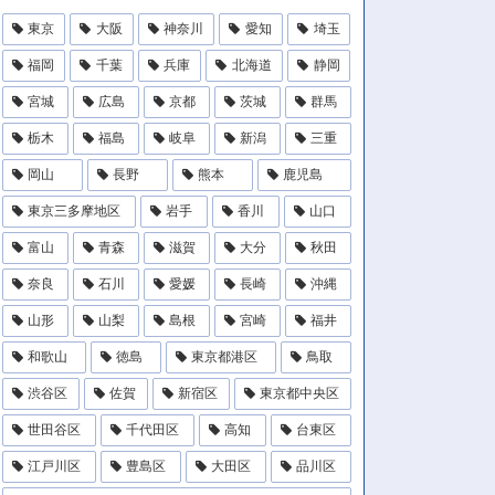
東京
大阪
神奈川
愛知
埼玉
福岡
千葉
兵庫
北海道
静岡
宮城
広島
京都
茨城
群馬
栃木
福島
岐阜
新潟
三重
岡山
長野
熊本
鹿児島
東京三多摩地区
岩手
香川
山口
富山
青森
滋賀
大分
秋田
奈良
石川
愛媛
長崎
沖縄
山形
山梨
島根
宮崎
福井
和歌山
徳島
東京都港区
鳥取
渋谷区
佐賀
新宿区
東京都中央区
世田谷区
千代田区
高知
台東区
江戸川区
豊島区
大田区
品川区