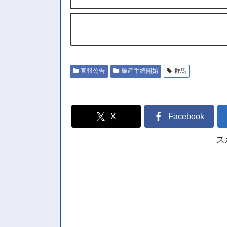
官報公告
破産手続開始
群馬
X
Facebook
ス