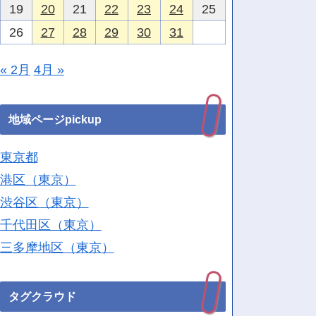
19
20
21
22
23
24
25
26
27
28
29
30
31
« 2月
4月 »
地域ページpickup
東京都
港区（東京）
渋谷区（東京）
千代田区（東京）
三多摩地区（東京）
タグクラウド