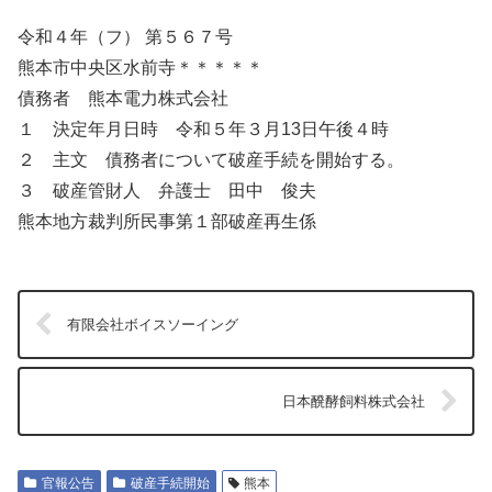
令和４年（フ） 第５６７号
熊本市中央区水前寺＊＊＊＊＊
債務者 熊本電力株式会社
１ 決定年月日時 令和５年３月13日午後４時
２ 主文 債務者について破産手続を開始する。
３ 破産管財人 弁護士 田中 俊夫
熊本地方裁判所民事第１部破産再生係
有限会社ボイスソーイング
日本醗酵飼料株式会社
官報公告
破産手続開始
熊本