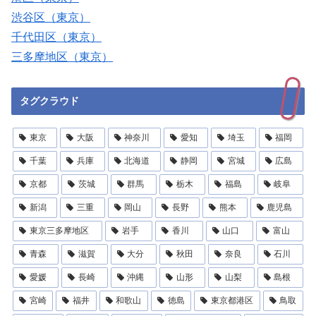
渋谷区（東京）
千代田区（東京）
三多摩地区（東京）
タグクラウド
東京
大阪
神奈川
愛知
埼玉
福岡
千葉
兵庫
北海道
静岡
宮城
広島
京都
茨城
群馬
栃木
福島
岐阜
新潟
三重
岡山
長野
熊本
鹿児島
東京三多摩地区
岩手
香川
山口
富山
青森
滋賀
大分
秋田
奈良
石川
愛媛
長崎
沖縄
山形
山梨
島根
宮崎
福井
和歌山
徳島
東京都港区
鳥取