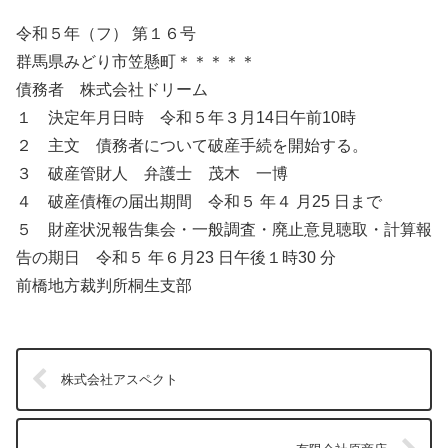
令和５年（フ） 第１６号
群馬県みどり市笠懸町＊＊＊＊＊
債務者 株式会社ドリーム
１ 決定年月日時 令和５年３月14日午前10時
２ 主文 債務者について破産手続を開始する。
３ 破産管財人 弁護士 茂木 一博
４ 破産債権の届出期間 令和５ 年４ 月25 日まで
５ 財産状況報告集会・一般調査・廃止意見聴取・計算報
告の期日 令和５ 年６月23 日午後１時30 分
前橋地方裁判所桐生支部
株式会社アスペクト