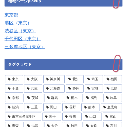
地域ページpickup
東京都
港区（東京）
渋谷区（東京）
千代田区（東京）
三多摩地区（東京）
タグクラウド
東京
大阪
神奈川
愛知
埼玉
福岡
千葉
兵庫
北海道
静岡
宮城
広島
京都
茨城
群馬
栃木
福島
岐阜
新潟
三重
岡山
長野
熊本
鹿児島
東京三多摩地区
岩手
香川
山口
富山
青森
滋賀
大分
秋田
奈良
石川