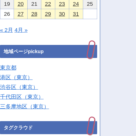
19
20
21
22
23
24
25
26
27
28
29
30
31
« 2月
4月 »
地域ページpickup
東京都
港区（東京）
渋谷区（東京）
千代田区（東京）
三多摩地区（東京）
タグクラウド