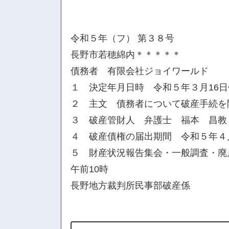
令和５年（フ） 第３８号
長野市若穂綿内＊＊＊＊＊
債務者 有限会社ジョイワールド
１ 決定年月日時 令和５年３月16
２ 主文 債務者について破産手続を
３ 破産管財人 弁護士 福本 昌教
４ 破産債権の届出期間 令和５年４
５ 財産状況報告集会・一般調査・廃止
午前10時
長野地方裁判所民事部破産係