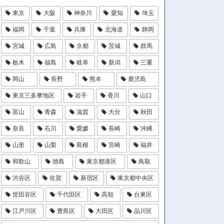
東京
大阪
神奈川
愛知
埼玉
福岡
千葉
兵庫
北海道
静岡
宮城
広島
京都
茨城
群馬
栃木
福島
岐阜
新潟
三重
岡山
長野
熊本
鹿児島
東京三多摩地区
岩手
香川
山口
富山
青森
滋賀
大分
秋田
奈良
石川
愛媛
長崎
沖縄
山形
山梨
島根
宮崎
福井
和歌山
徳島
東京都港区
鳥取
渋谷区
佐賀
新宿区
東京都中央区
世田谷区
千代田区
高知
台東区
江戸川区
豊島区
大田区
品川区