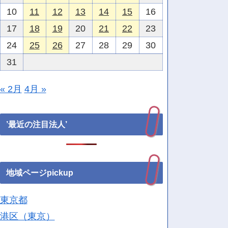
10
11
12
13
14
15
16
17
18
19
20
21
22
23
24
25
26
27
28
29
30
31
« 2月
4月 »
’最近の注目法人’
地域ページpickup
東京都
港区（東京）