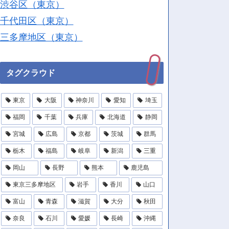
渋谷区（東京）
千代田区（東京）
三多摩地区（東京）
タグクラウド
東京
大阪
神奈川
愛知
埼玉
福岡
千葉
兵庫
北海道
静岡
宮城
広島
京都
茨城
群馬
栃木
福島
岐阜
新潟
三重
岡山
長野
熊本
鹿児島
東京三多摩地区
岩手
香川
山口
富山
青森
滋賀
大分
秋田
奈良
石川
愛媛
長崎
沖縄