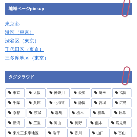
地域ページpickup
東京都
港区（東京）
渋谷区（東京）
千代田区（東京）
三多摩地区（東京）
タグクラウド
東京
大阪
神奈川
愛知
埼玉
福岡
千葉
兵庫
北海道
静岡
宮城
広島
京都
茨城
群馬
栃木
福島
岐阜
新潟
三重
岡山
長野
熊本
鹿児島
東京三多摩地区
岩手
香川
山口
富山