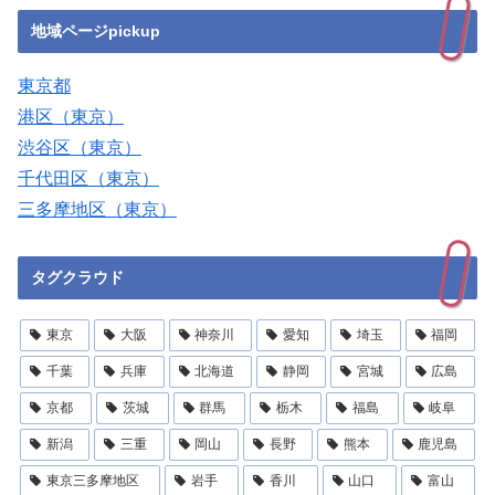
地域ページpickup
東京都
港区（東京）
渋谷区（東京）
千代田区（東京）
三多摩地区（東京）
タグクラウド
東京
大阪
神奈川
愛知
埼玉
福岡
千葉
兵庫
北海道
静岡
宮城
広島
京都
茨城
群馬
栃木
福島
岐阜
新潟
三重
岡山
長野
熊本
鹿児島
東京三多摩地区
岩手
香川
山口
富山