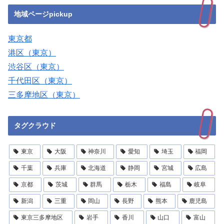
地域ページpickup
東京都
港区（東京）
渋谷区（東京）
千代田区（東京）
三多摩地区（東京）
タグクラウド
東京
大阪
神奈川
愛知
埼玉
福岡
千葉
兵庫
北海道
静岡
宮城
広島
京都
茨城
群馬
栃木
福島
岐阜
新潟
三重
岡山
長野
熊本
鹿児島
東京三多摩地区
岩手
香川
山口
富山