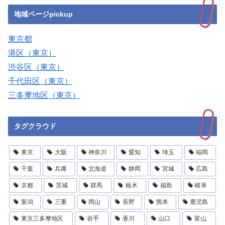
地域ページpickup
東京都
港区（東京）
渋谷区（東京）
千代田区（東京）
三多摩地区（東京）
タグクラウド
東京
大阪
神奈川
愛知
埼玉
福岡
千葉
兵庫
北海道
静岡
宮城
広島
京都
茨城
群馬
栃木
福島
岐阜
新潟
三重
岡山
長野
熊本
鹿児島
東京三多摩地区
岩手
香川
山口
富山