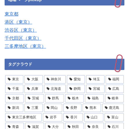
東京都
港区（東京）
渋谷区（東京）
千代田区（東京）
三多摩地区（東京）
タグクラウド
東京
大阪
神奈川
愛知
埼玉
福岡
千葉
兵庫
北海道
静岡
宮城
広島
京都
茨城
群馬
栃木
福島
岐阜
新潟
三重
岡山
長野
熊本
鹿児島
東京三多摩地区
岩手
香川
山口
富山
青森
滋賀
大分
秋田
奈良
石川