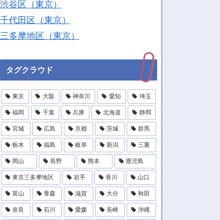
渋谷区（東京）
千代田区（東京）
三多摩地区（東京）
タグクラウド
東京
大阪
神奈川
愛知
埼玉
福岡
千葉
兵庫
北海道
静岡
宮城
広島
京都
茨城
群馬
栃木
福島
岐阜
新潟
三重
岡山
長野
熊本
鹿児島
東京三多摩地区
岩手
香川
山口
富山
青森
滋賀
大分
秋田
奈良
石川
愛媛
長崎
沖縄