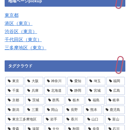
地域ページpickup
東京都
港区（東京）
渋谷区（東京）
千代田区（東京）
三多摩地区（東京）
タグクラウド
東京
大阪
神奈川
愛知
埼玉
福岡
千葉
兵庫
北海道
静岡
宮城
広島
京都
茨城
群馬
栃木
福島
岐阜
新潟
三重
岡山
長野
熊本
鹿児島
東京三多摩地区
岩手
香川
山口
富山
青森
滋賀
大分
秋田
奈良
石川