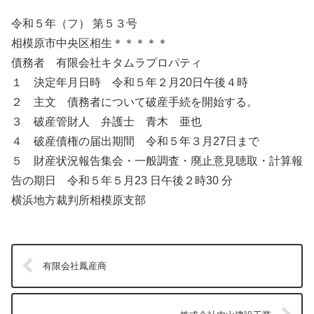
令和５年（フ） 第５３号
相模原市中央区相生＊＊＊＊＊
債務者 有限会社キタムラプロパティ
１ 決定年月日時 令和５年２月20日午後４時
２ 主文 債務者について破産手続を開始する。
３ 破産管財人 弁護士 青木 亜也
４ 破産債権の届出期間 令和５年３月27日まで
５ 財産状況報告集会・一般調査・廃止意見聴取・計算報
告の期日 令和５年５月23 日午後２時30 分
横浜地方裁判所相模原支部
有限会社鳳産商