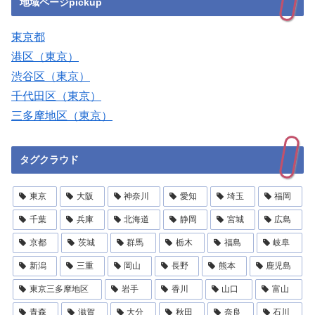
地域ページpickup
東京都
港区（東京）
渋谷区（東京）
千代田区（東京）
三多摩地区（東京）
タグクラウド
東京
大阪
神奈川
愛知
埼玉
福岡
千葉
兵庫
北海道
静岡
宮城
広島
京都
茨城
群馬
栃木
福島
岐阜
新潟
三重
岡山
長野
熊本
鹿児島
東京三多摩地区
岩手
香川
山口
富山
青森
滋賀
大分
秋田
奈良
石川