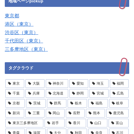
地域ページpickup
東京都
港区（東京）
渋谷区（東京）
千代田区（東京）
三多摩地区（東京）
タグクラウド
東京
大阪
神奈川
愛知
埼玉
福岡
千葉
兵庫
北海道
静岡
宮城
広島
京都
茨城
群馬
栃木
福島
岐阜
新潟
三重
岡山
長野
熊本
鹿児島
東京三多摩地区
岩手
香川
山口
富山
青森
滋賀
大分
秋田
奈良
石川