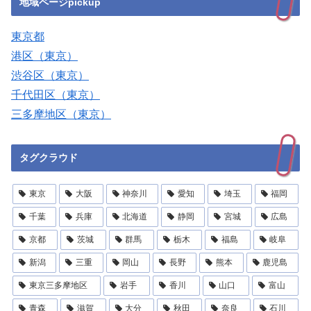
地域ページpickup
東京都
港区（東京）
渋谷区（東京）
千代田区（東京）
三多摩地区（東京）
タグクラウド
東京
大阪
神奈川
愛知
埼玉
福岡
千葉
兵庫
北海道
静岡
宮城
広島
京都
茨城
群馬
栃木
福島
岐阜
新潟
三重
岡山
長野
熊本
鹿児島
東京三多摩地区
岩手
香川
山口
富山
青森
滋賀
大分
秋田
奈良
石川