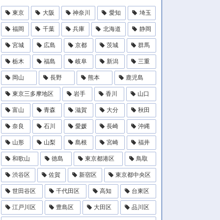
東京
大阪
神奈川
愛知
埼玉
福岡
千葉
兵庫
北海道
静岡
宮城
広島
京都
茨城
群馬
栃木
福島
岐阜
新潟
三重
岡山
長野
熊本
鹿児島
東京三多摩地区
岩手
香川
山口
富山
青森
滋賀
大分
秋田
奈良
石川
愛媛
長崎
沖縄
山形
山梨
島根
宮崎
福井
和歌山
徳島
東京都港区
鳥取
渋谷区
佐賀
新宿区
東京都中央区
世田谷区
千代田区
高知
台東区
江戸川区
豊島区
大田区
品川区