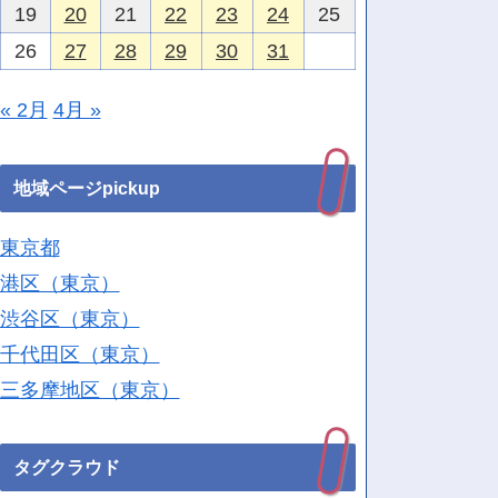
19
20
21
22
23
24
25
26
27
28
29
30
31
« 2月
4月 »
地域ページpickup
東京都
港区（東京）
渋谷区（東京）
千代田区（東京）
三多摩地区（東京）
タグクラウド