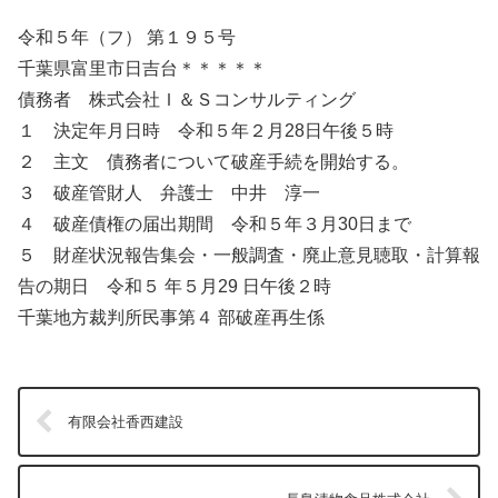
令和５年（フ） 第１９５号
千葉県富里市日吉台＊＊＊＊＊
債務者 株式会社Ｉ＆Ｓコンサルティング
１ 決定年月日時 令和５年２月28日午後５時
２ 主文 債務者について破産手続を開始する。
３ 破産管財人 弁護士 中井 淳一
４ 破産債権の届出期間 令和５年３月30日まで
５ 財産状況報告集会・一般調査・廃止意見聴取・計算報
告の期日 令和５ 年５月29 日午後２時
千葉地方裁判所民事第４ 部破産再生係
有限会社香西建設