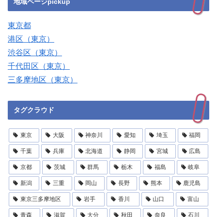
地域ページpickup
東京都
港区（東京）
渋谷区（東京）
千代田区（東京）
三多摩地区（東京）
タグクラウド
東京
大阪
神奈川
愛知
埼玉
福岡
千葉
兵庫
北海道
静岡
宮城
広島
京都
茨城
群馬
栃木
福島
岐阜
新潟
三重
岡山
長野
熊本
鹿児島
東京三多摩地区
岩手
香川
山口
富山
青森
滋賀
大分
秋田
奈良
石川